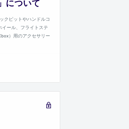
プ」について
ックピットやハンドルコ
ホイール、フライトステ
、Xbox）用のアクセサリー
ワードを入れて検索して
連した商品の一覧が表示
持ちの商品カテゴリーを