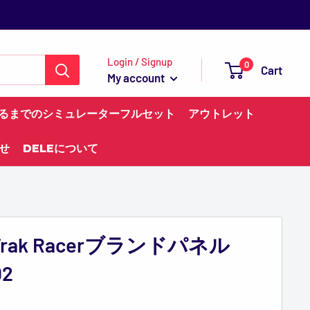
Login / Signup
0
Cart
My account
るまでのシミュレーターフルセット
アウトレット
せ
DELEについて
Trak Racerブランドパネル
D2