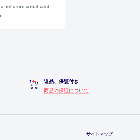
関連する商品などが表示
o not store credit card
n.
ンを実施している商品、
しております。
ナーを是非チェックして
返品、保証付き
商品の保証について
品コード、商品名、価格
ができます。
「買い物かごへ」ボタン
サイトマップ
も自由にできます。