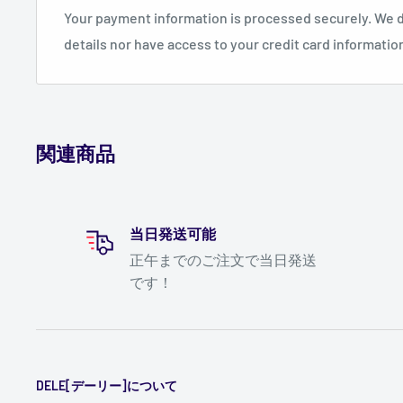
クリックするとそのカテゴリーに該当する商品や
Your payment information is processed securely. We d
されます。
details nor have access to your credit card informatio
トップページのバナーから探す
トップページのバナーでは、新商品やキャンペー
おすすめの商品、ランキングなどを、随時ご案内
関連商品
特にお買い得商品をお探しの場合は、これらのバ
みてください。
検索結果を並べ替える
当日発送可能
正午までのご注文で当日発送
カテゴリー内の商品一覧や検索結果の商品を、商
です！
(安い順)、価格(高い順)の条件で並べ替えること
＜ご注文方法＞
各商品のページでお好みの商品の数量を選択し、
DELE[デーリー]について
をクリックしてください。商品の追加や取り消し