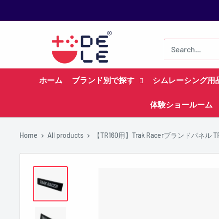
Skip
to
content
ホーム
ブランド別で探す
シムレーシング用
体験ショールーム
Home
All products
【TR160用】Trak Racerブランドパネル TR