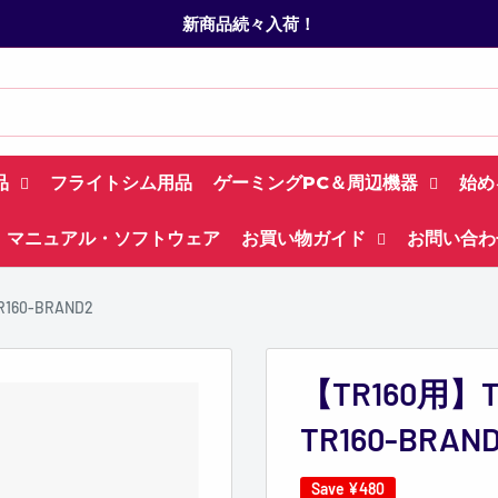
新商品続々入荷！
品
フライトシム用品
ゲーミングPC＆周辺機器
始め
マニュアル・ソフトウェア
お買い物ガイド
お問い合わ
160-BRAND2
【TR160用】
TR160-BRAN
Save
¥480