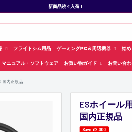
新商品続々入荷！
品
フライトシム用品
ゲーミングPC＆周辺機器
始め
マニュアル・ソフトウェア
お買い物ガイド
お問い合わ
D 国内正規品
ESホイール用
国内正規品
Save
¥2,000