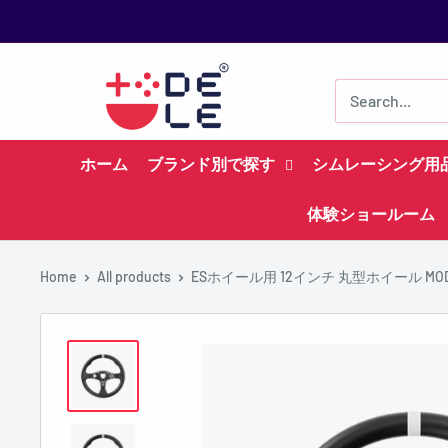
Skip
to
content
ホーム
ブランド別で探す
シムレーシング用
体験ショールーム
Home
All products
ESホイール用 12インチ 丸型ホイール MO