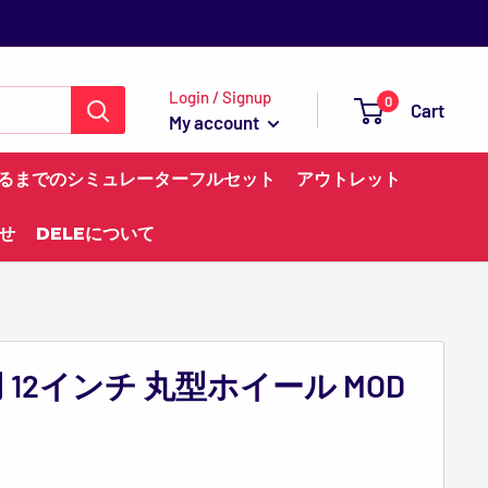
Login / Signup
0
Cart
My account
るまでのシミュレーターフルセット
アウトレット
せ
DELEについて
 12インチ 丸型ホイール MOD